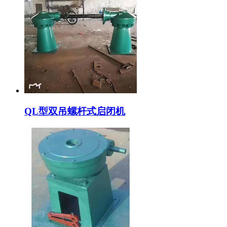
QL型双吊螺杆式启闭机