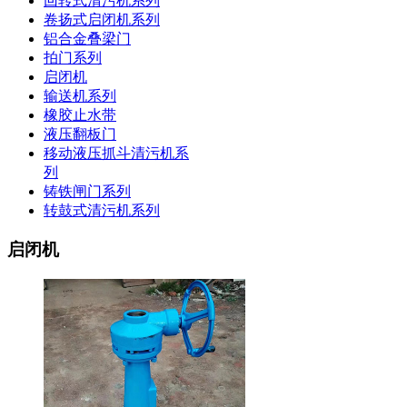
回转式清污机系列
卷扬式启闭机系列
铝合金叠梁门
拍门系列
启闭机
输送机系列
橡胶止水带
液压翻板门
移动液压抓斗清污机系
列
铸铁闸门系列
转鼓式清污机系列
启闭机