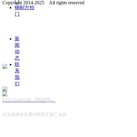
门
Copyright 2014-2025 All rights reserved
钢制方拍
门
新
闻
动
态
联
系
我
们
0319-5489548
（陈经理）
河北省衡水市冀州区西王镇工业区
品牌简介