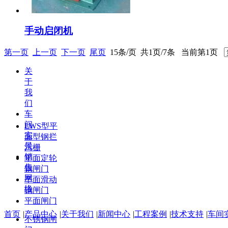
手动启闭机
第一页
上一页
下一页
尾页
15条/页 共1页/7条 当前第1页
关
于
我
们
车
间
LWS型平
实
面型钢拦
景
污栅
销
平面定轮
售
钢闸门
网
平面滑动
络
钢闸门
平面闸门
首页
|
产品中心
|
关于我们
|
新闻中心
|
工程案例
|
技术支持
|
车间
不锈钢闸