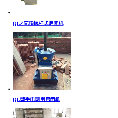
QLZ直联螺杆式启闭机
QL型手电两用启闭机