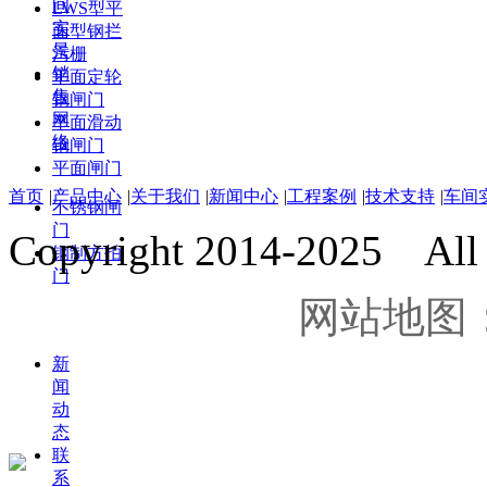
间
LWS型平
实
面型钢拦
景
污栅
销
平面定轮
售
钢闸门
网
平面滑动
络
钢闸门
平面闸门
首页
|
产品中心
|
关于我们
|
新闻中心
|
工程案例
|
技术支持
|
车间
不锈钢闸
门
Copyright 2014-2025 All r
钢制方拍
门
网站地图
新
闻
动
态
联
系