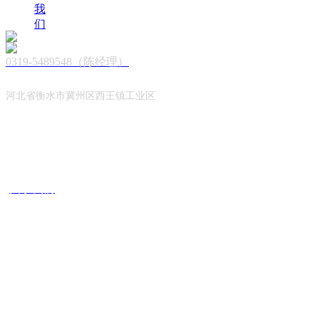
我
们
0319-5489548
（陈经理）
河北省衡水市冀州区西王镇工业区
品牌简介
产品中心
工程案例
关于我们